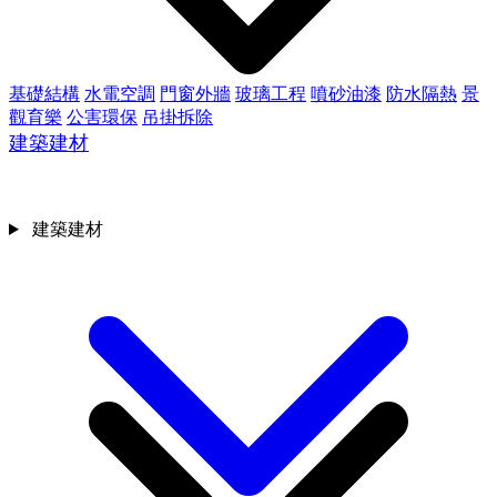
基礎結構
水電空調
門窗外牆
玻璃工程
噴砂油漆
防水隔熱
景
觀育樂
公害環保
吊掛拆除
建築建材
建築建材