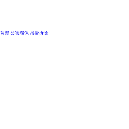
育樂
公害環保
吊掛拆除