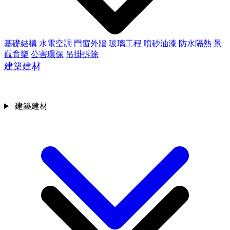
基礎結構
水電空調
門窗外牆
玻璃工程
噴砂油漆
防水隔熱
景
觀育樂
公害環保
吊掛拆除
建築建材
建築建材