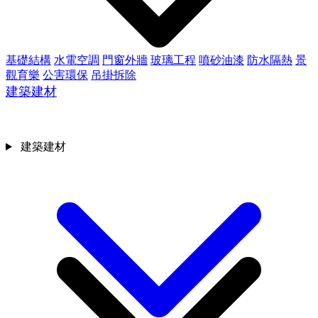
基礎結構
水電空調
門窗外牆
玻璃工程
噴砂油漆
防水隔熱
景
觀育樂
公害環保
吊掛拆除
建築建材
建築建材