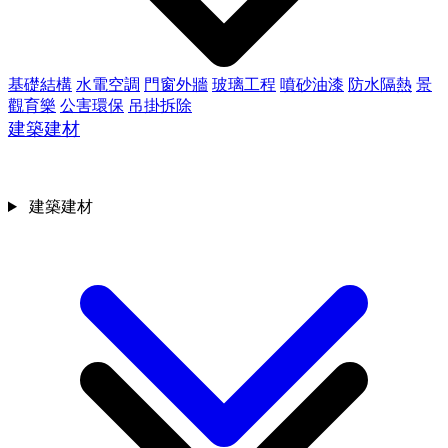
基礎結構
水電空調
門窗外牆
玻璃工程
噴砂油漆
防水隔熱
景
觀育樂
公害環保
吊掛拆除
建築建材
建築建材