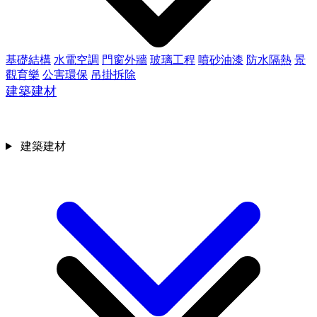
基礎結構
水電空調
門窗外牆
玻璃工程
噴砂油漆
防水隔熱
景
觀育樂
公害環保
吊掛拆除
建築建材
建築建材