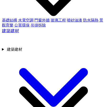
基礎結構
水電空調
門窗外牆
玻璃工程
噴砂油漆
防水隔熱
景
觀育樂
公害環保
吊掛拆除
建築建材
建築建材