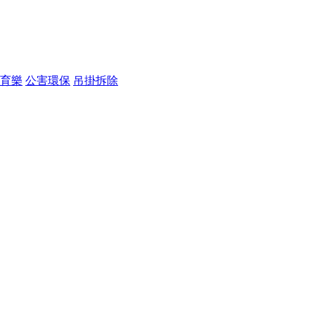
育樂
公害環保
吊掛拆除