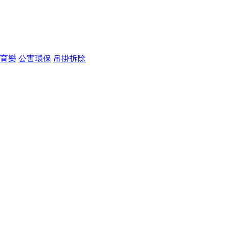
育樂
公害環保
吊掛拆除