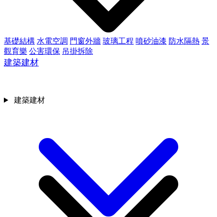
基礎結構
水電空調
門窗外牆
玻璃工程
噴砂油漆
防水隔熱
景
觀育樂
公害環保
吊掛拆除
建築建材
建築建材