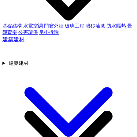
基礎結構
水電空調
門窗外牆
玻璃工程
噴砂油漆
防水隔熱
景
觀育樂
公害環保
吊掛拆除
建築建材
建築建材