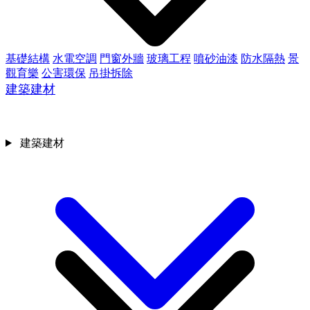
基礎結構
水電空調
門窗外牆
玻璃工程
噴砂油漆
防水隔熱
景
觀育樂
公害環保
吊掛拆除
建築建材
建築建材