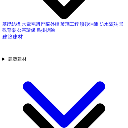
基礎結構
水電空調
門窗外牆
玻璃工程
噴砂油漆
防水隔熱
景
觀育樂
公害環保
吊掛拆除
建築建材
建築建材