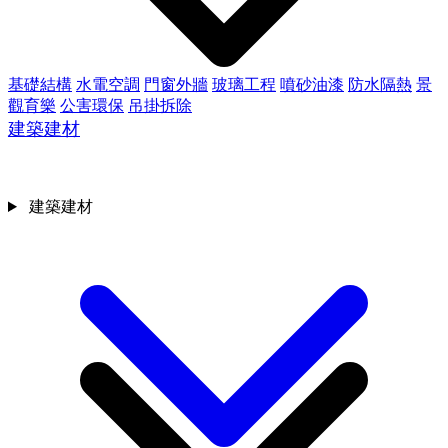
基礎結構
水電空調
門窗外牆
玻璃工程
噴砂油漆
防水隔熱
景
觀育樂
公害環保
吊掛拆除
建築建材
建築建材