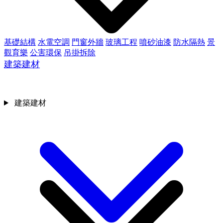
基礎結構
水電空調
門窗外牆
玻璃工程
噴砂油漆
防水隔熱
景
觀育樂
公害環保
吊掛拆除
建築建材
建築建材