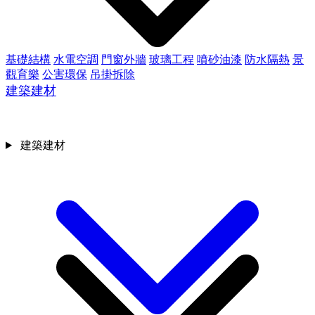
基礎結構
水電空調
門窗外牆
玻璃工程
噴砂油漆
防水隔熱
景
觀育樂
公害環保
吊掛拆除
建築建材
建築建材