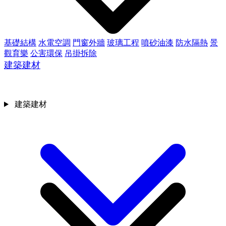
基礎結構
水電空調
門窗外牆
玻璃工程
噴砂油漆
防水隔熱
景
觀育樂
公害環保
吊掛拆除
建築建材
建築建材