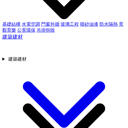
基礎結構
水電空調
門窗外牆
玻璃工程
噴砂油漆
防水隔熱
景
觀育樂
公害環保
吊掛拆除
建築建材
建築建材