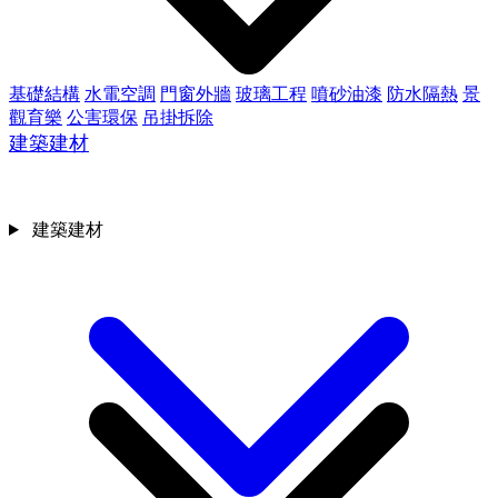
基礎結構
水電空調
門窗外牆
玻璃工程
噴砂油漆
防水隔熱
景
觀育樂
公害環保
吊掛拆除
建築建材
建築建材