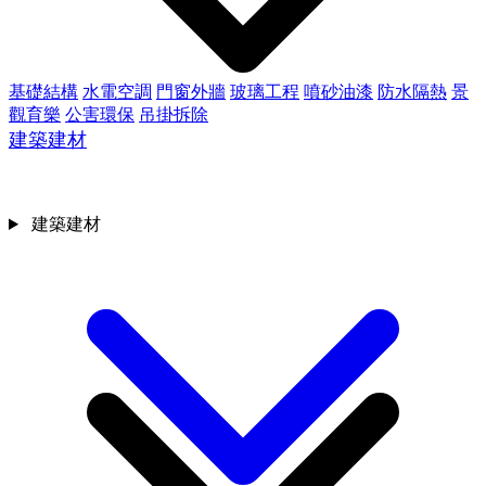
基礎結構
水電空調
門窗外牆
玻璃工程
噴砂油漆
防水隔熱
景
觀育樂
公害環保
吊掛拆除
建築建材
建築建材