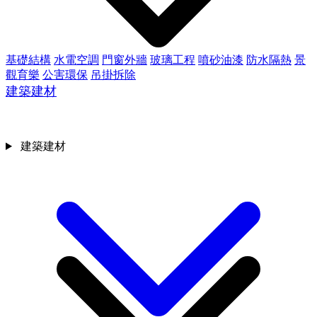
基礎結構
水電空調
門窗外牆
玻璃工程
噴砂油漆
防水隔熱
景
觀育樂
公害環保
吊掛拆除
建築建材
建築建材