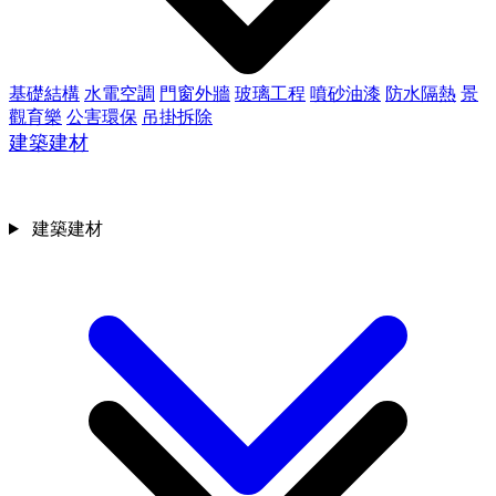
基礎結構
水電空調
門窗外牆
玻璃工程
噴砂油漆
防水隔熱
景
觀育樂
公害環保
吊掛拆除
建築建材
建築建材