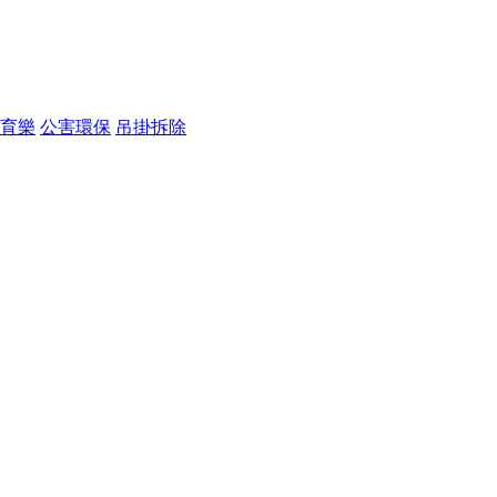
育樂
公害環保
吊掛拆除